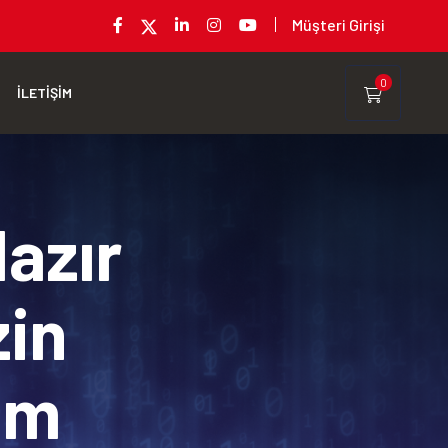
Müşteri Girişi
0
İLETİŞİM
Hazır
zin
rım