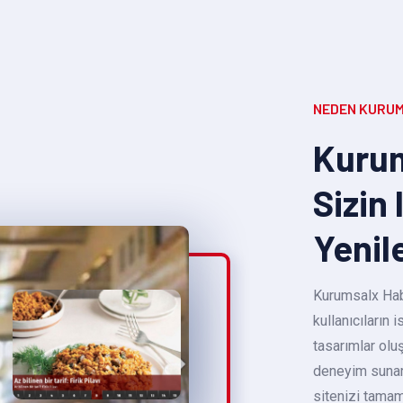
NEDEN KURUM
Kurum
Sizin 
Yenil
Kurumsalx Habe
kullanıcıların
tasarımlar oluş
deneyim sunara
sitenizi tamam