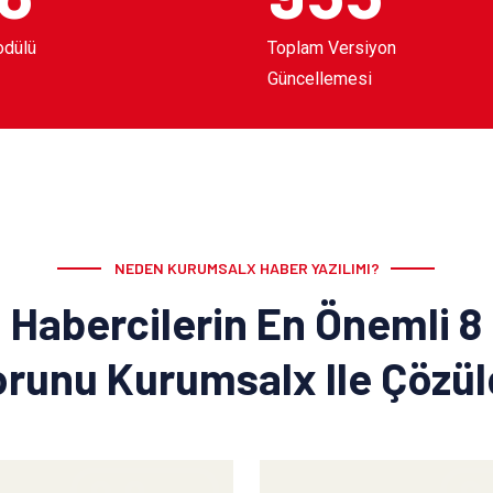
odülü
Toplam Versiyon
Güncellemesi
NEDEN KURUMSALX HABER YAZILIMI?
Habercilerin En Önemli 8
runu Kurumsalx Ile Çözü