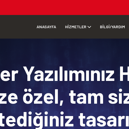
ANASAYFA
HİZMETLER
BİLGİ/YARDIM
r Yazılımınız 
ze özel, tam si
tediğiniz tasa