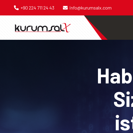
+90 224 711 24 43
info@kurumsalx.com
Habe
Si
is