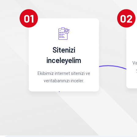
01
02
Sitenizi
inceleyelim
Va
Ekibimiz internet sitenizi ve
veritabanınızı inceler.