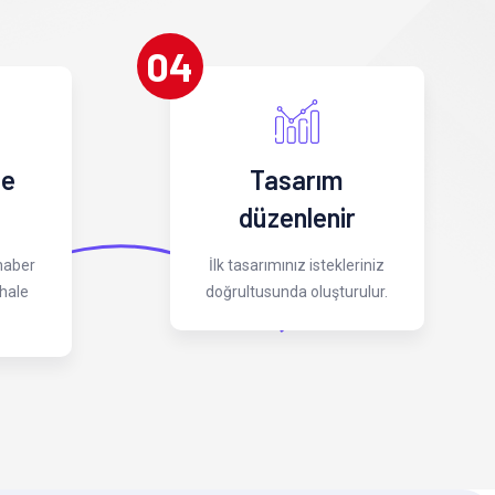
04
 e
Tasarım
düzenlenir
 haber
İlk tasarımınız istekleriniz
hale
doğrultusunda oluşturulur.