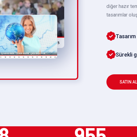
diğer hazır te
tasarımlar oluş
Tasarım 
Sürekli 
SATIN A
8
955