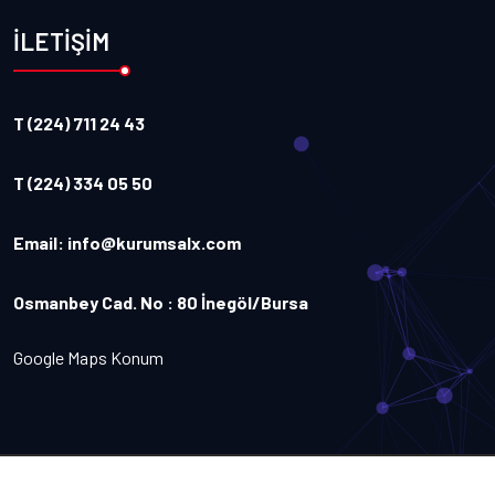
İLETİŞİM
T (224) 711 24 43
T (224) 334 05 50
Email:
info@kurumsalx.com
Osmanbey Cad. No : 80 İnegöl/Bursa
Google Maps Konum
Copyright
2026
Kurumsalx
. Tüm Hakları Saklıdır.