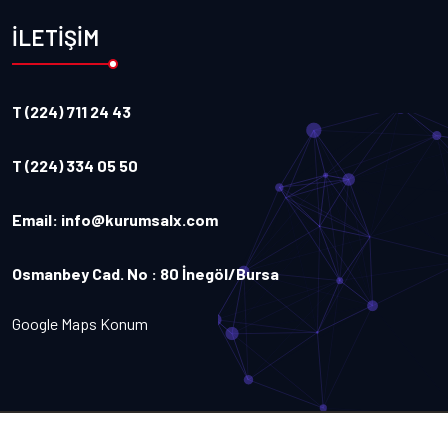
İLETİŞİM
T (224) 711 24 43
T (224) 334 05 50
Email:
info@kurumsalx.com
Osmanbey Cad. No : 80 İnegöl/Bursa
Google Maps Konum
Copyright
2026
Kurumsalx
. Tüm Hakları Saklıdır.