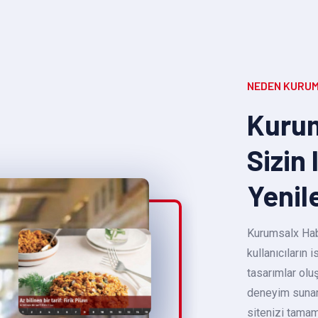
NEDEN KURUM
Kurum
Sizin 
Yenil
Kurumsalx Habe
kullanıcıların
tasarımlar oluş
deneyim sunara
sitenizi tamam