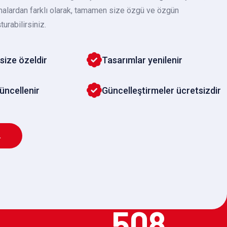
malardan farklı olarak, tamamen size özgü ve özgün
turabilirsiniz.
size özeldir
Tasarımlar yenilenir
güncellenir
Güncelleştirmeler ücretsizdir
L
508