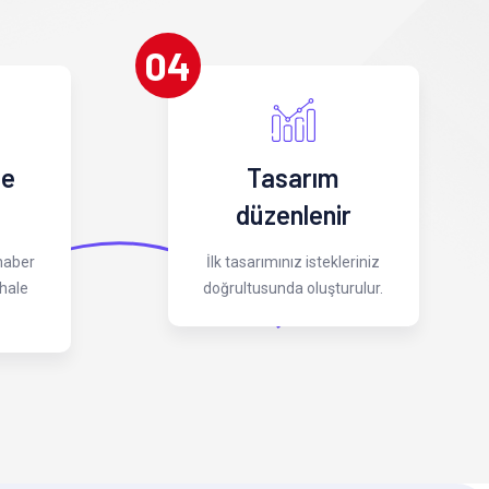
04
 e
Tasarım
düzenlenir
 haber
İlk tasarımınız istekleriniz
hale
doğrultusunda oluşturulur.