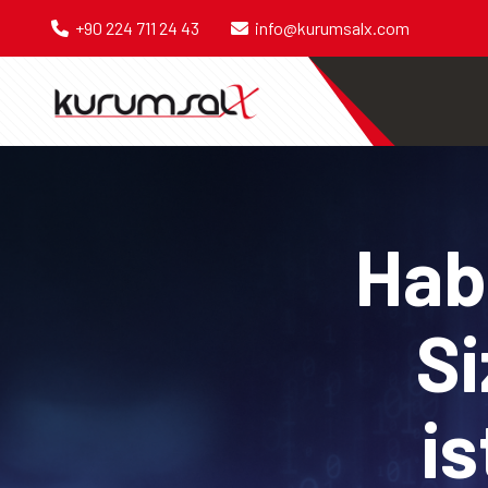
+90 224 711 24 43
info@kurumsalx.com
Habe
Si
is