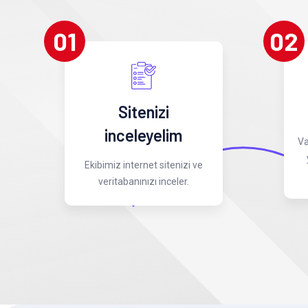
01
02
Sitenizi
inceleyelim
Va
Ekibimiz internet sitenizi ve
veritabanınızı inceler.