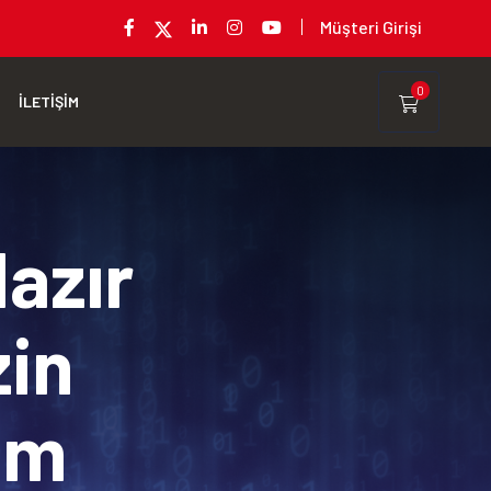
Müşteri Girişi
0
İLETİŞİM
Hazır
zin
rım