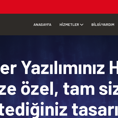
ANASAYFA
HİZMETLER
BİLGİ/YARDIM
r Yazılımınız 
ze özel, tam si
tediğiniz tasa