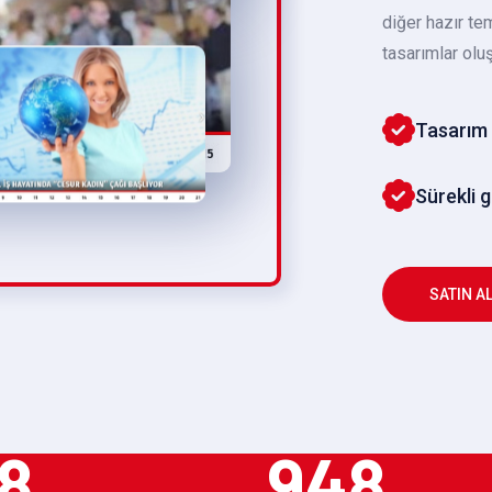
diğer hazır te
tasarımlar oluş
Tasarım 
Sürekli 
SATIN A
8
948