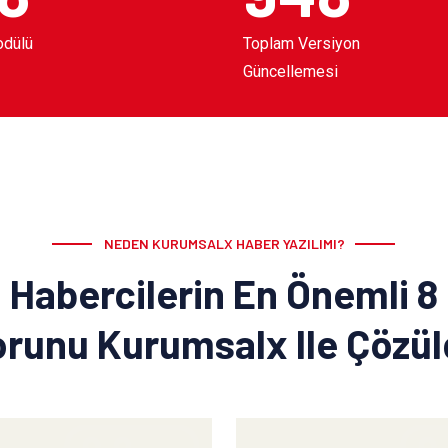
odülü
Toplam Versiyon
Güncellemesi
NEDEN KURUMSALX HABER YAZILIMI?
Habercilerin En Önemli 8
runu Kurumsalx Ile Çözü