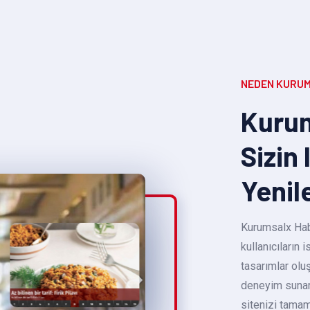
NEDEN KURUM
Kurum
Sizin 
Yenil
Kurumsalx Habe
kullanıcıların
tasarımlar oluş
deneyim sunara
sitenizi tamam