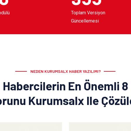
odülü
Toplam Versiyon
Güncellemesi
NEDEN KURUMSALX HABER YAZILIMI?
Habercilerin En Önemli 8
runu Kurumsalx Ile Çözü