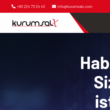
+90 224 711 24 43
info@kurumsalx.com
Habe
Si
is