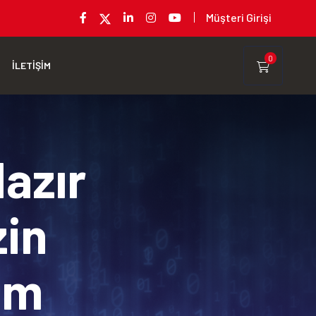
Müşteri Girişi
0
İLETİŞİM
Hazır
zin
rım