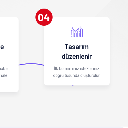
04
 e
Tasarım
düzenlenir
 haber
İlk tasarımınız istekleriniz
hale
doğrultusunda oluşturulur.