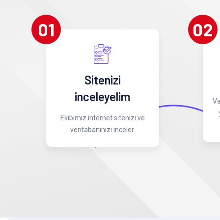
01
02
Sitenizi
inceleyelim
Va
Ekibimiz internet sitenizi ve
veritabanınızı inceler.