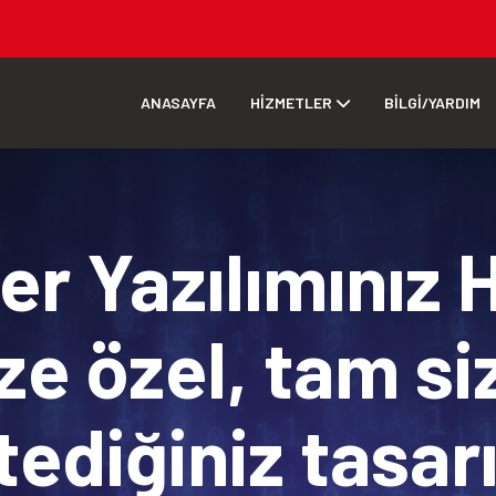
ANASAYFA
HİZMETLER
BİLGİ/YARDIM
r Yazılımınız 
ze özel, tam si
tediğiniz tasa