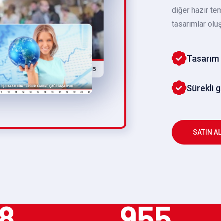
diğer hazır te
tasarımlar oluş
Tasarım 
Sürekli 
SATIN A
8
955