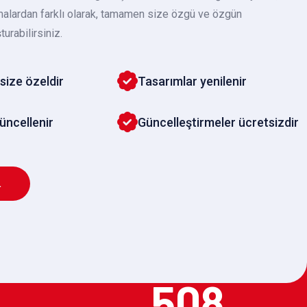
malardan farklı olarak, tamamen size özgü ve özgün
turabilirsiniz.
size özeldir
Tasarımlar yenilenir
güncellenir
Güncelleştirmeler ücretsizdir
L
508