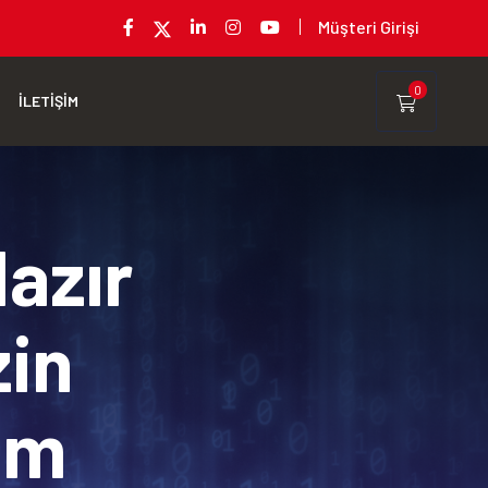
Müşteri Girişi
0
İLETİŞİM
Hazır
zin
rım