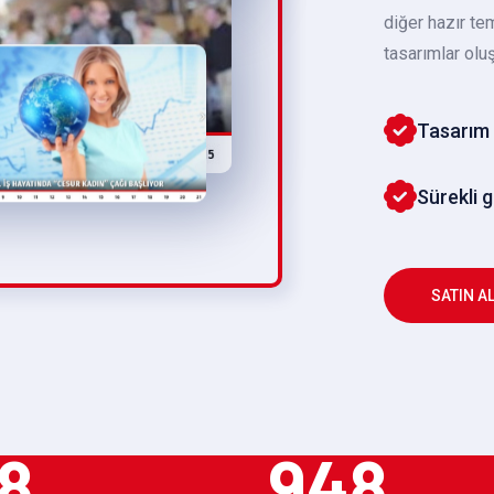
diğer hazır te
tasarımlar oluş
Tasarım 
Sürekli 
SATIN A
8
948