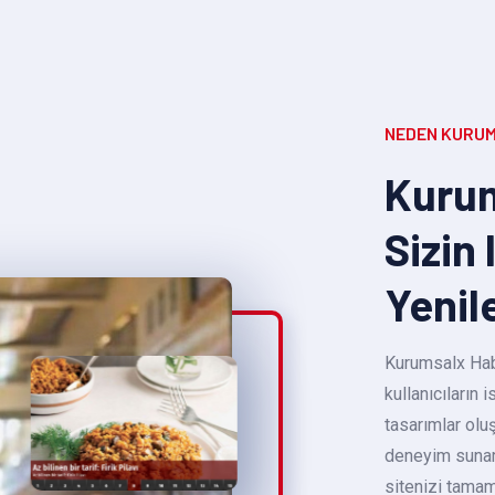
NEDEN KURUM
Kurum
Sizin 
Yenil
Kurumsalx Habe
kullanıcıların
tasarımlar oluş
deneyim sunara
sitenizi tamam