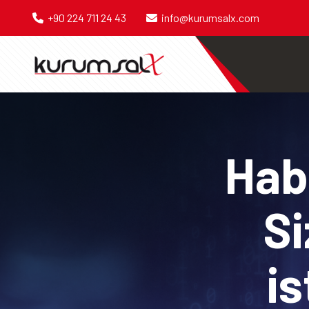
+90 224 711 24 43
info@kurumsalx.com
Habe
Si
is