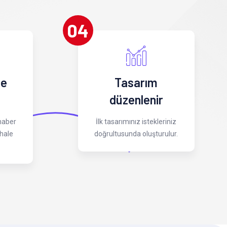
04
 e
Tasarım
düzenlenir
 haber
İlk tasarımınız istekleriniz
hale
doğrultusunda oluşturulur.