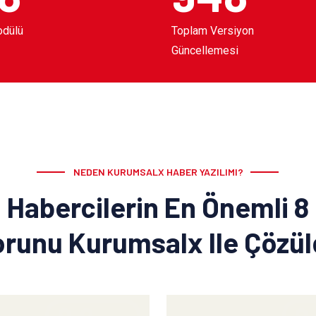
odülü
Toplam Versiyon
Güncellemesi
NEDEN KURUMSALX HABER YAZILIMI?
Habercilerin En Önemli 8
runu Kurumsalx Ile Çözü