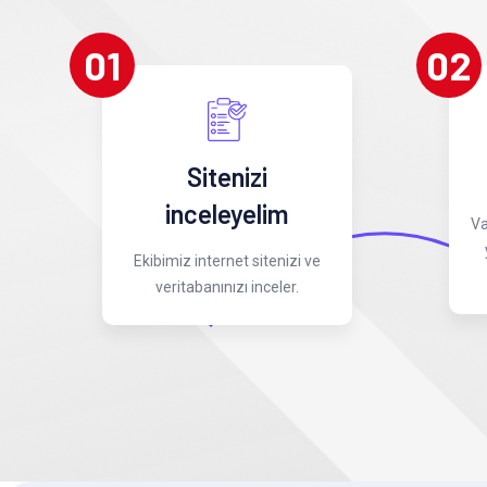
01
02
Sitenizi
inceleyelim
Va
Ekibimiz internet sitenizi ve
veritabanınızı inceler.