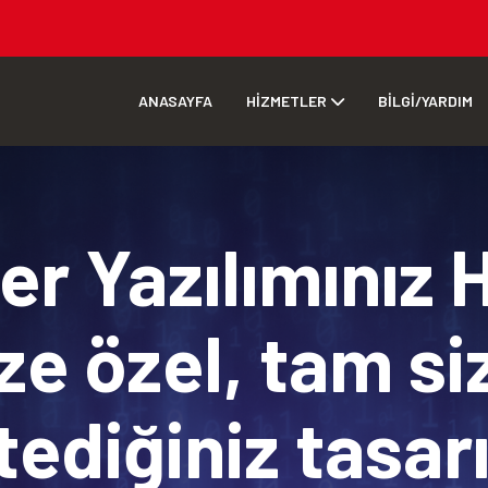
ANASAYFA
HİZMETLER
BİLGİ/YARDIM
r Yazılımınız 
ze özel, tam si
tediğiniz tasa