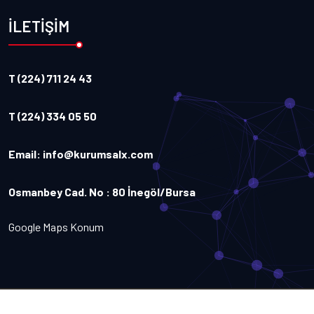
İLETİŞİM
T (224) 711 24 43
T (224) 334 05 50
Email:
info@kurumsalx.com
Osmanbey Cad. No : 80 İnegöl/Bursa
Google Maps Konum
Copyright
2026
Kurumsalx
. Tüm Hakları Saklıdır.