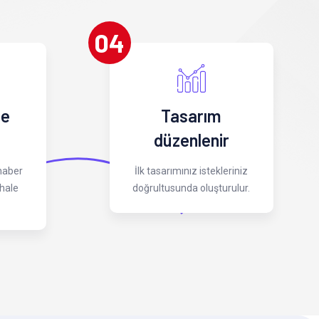
04
 e
Tasarım
düzenlenir
 haber
İlk tasarımınız istekleriniz
hale
doğrultusunda oluşturulur.