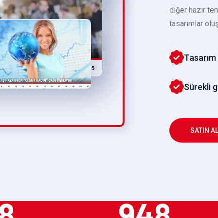
diğer hazır te
tasarımlar oluş
Tasarım 
Sürekli 
SATIN A
8
948