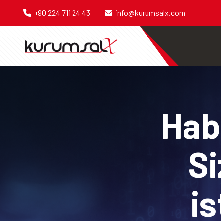
+90 224 711 24 43
info@kurumsalx.com
Habe
Si
is