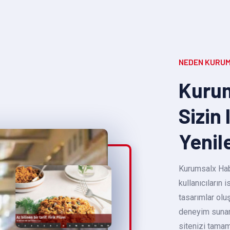
NEDEN KURUM
Kurum
Sizin 
Yenil
Kurumsalx Habe
kullanıcıların
tasarımlar oluş
deneyim sunara
sitenizi tamam