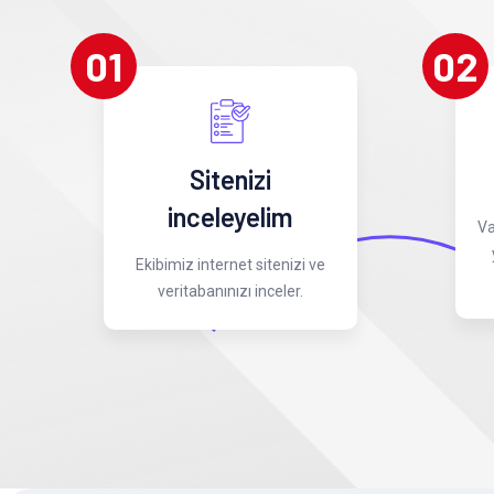
01
02
Sitenizi
inceleyelim
Va
Ekibimiz internet sitenizi ve
veritabanınızı inceler.