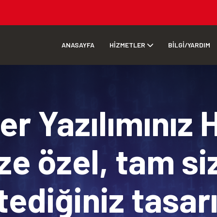
ANASAYFA
HİZMETLER
BİLGİ/YARDIM
r Yazılımınız 
ze özel, tam si
tediğiniz tasa