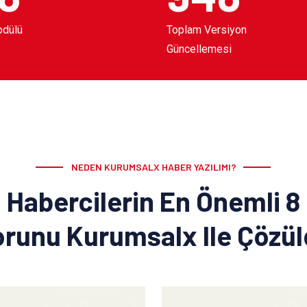
odülü
Toplam Versiyon
Güncellemesi
NEDEN KURUMSALX HABER YAZILIMI?
Habercilerin En Önemli 8
runu Kurumsalx Ile Çözü