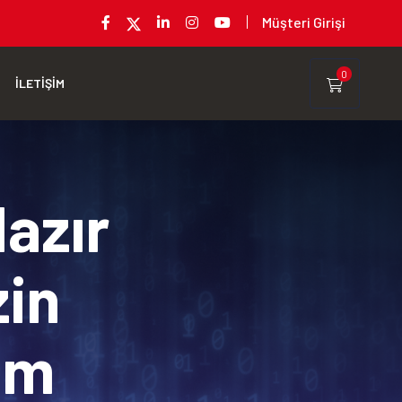
Müşteri Girişi
0
İLETİŞİM
Hazır
zin
rım