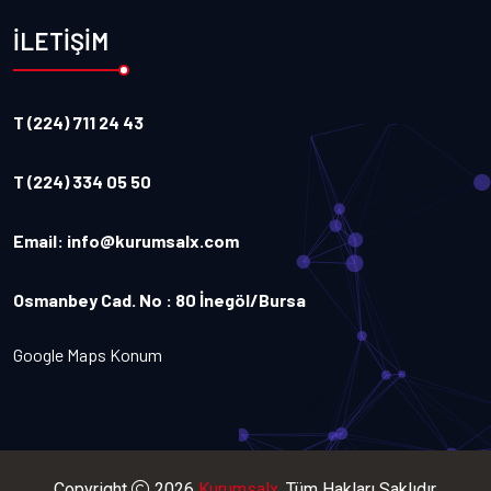
İLETİŞİM
T (224) 711 24 43
T (224) 334 05 50
Email:
info@kurumsalx.com
Osmanbey Cad. No : 80 İnegöl/Bursa
Google Maps Konum
Copyright
2026
Kurumsalx
. Tüm Hakları Saklıdır.