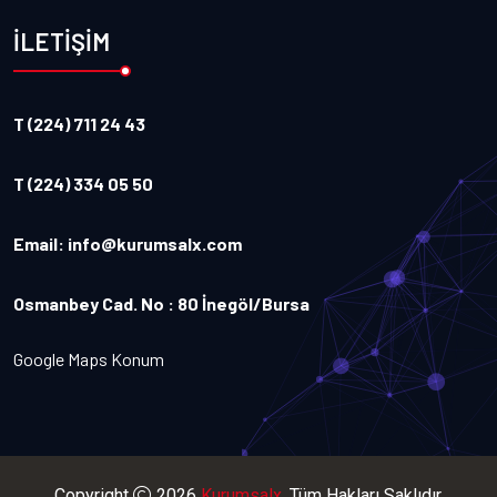
İLETİŞİM
T (224) 711 24 43
T (224) 334 05 50
Email:
info@kurumsalx.com
Osmanbey Cad. No : 80 İnegöl/Bursa
Google Maps Konum
Copyright
2026
Kurumsalx
. Tüm Hakları Saklıdır.