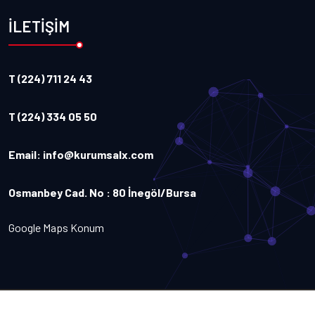
İLETİŞİM
T (224) 711 24 43
T (224) 334 05 50
Email:
info@kurumsalx.com
Osmanbey Cad. No : 80 İnegöl/Bursa
Google Maps Konum
Copyright
2026
Kurumsalx
. Tüm Hakları Saklıdır.