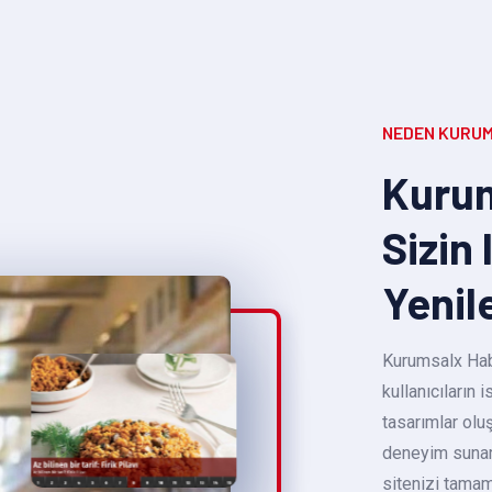
NEDEN KURUM
Kurum
Sizin 
Yenil
Kurumsalx Habe
kullanıcıların
tasarımlar oluş
deneyim sunara
sitenizi tamam