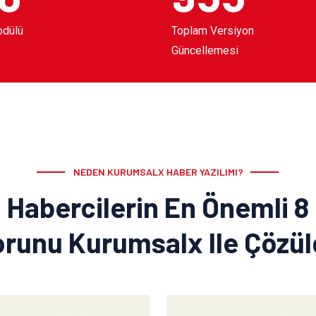
odülü
Toplam Versiyon
Güncellemesi
NEDEN KURUMSALX HABER YAZILIMI?
Habercilerin En Önemli 8
runu Kurumsalx Ile Çözü