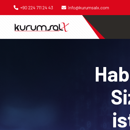
+90 224 711 24 43
info@kurumsalx.com
Habe
Si
is