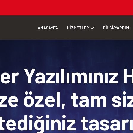
ANASAYFA
HİZMETLER
BİLGİ/YARDIM
r Yazılımınız 
ze özel, tam si
tediğiniz tasa