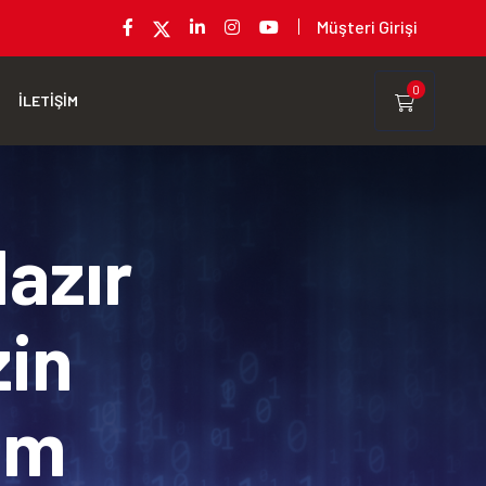
Müşteri Girişi
0
İLETİŞİM
Hazır
zin
rım