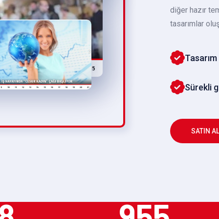
diğer hazır te
tasarımlar oluş
Tasarım 
Sürekli 
SATIN A
8
955