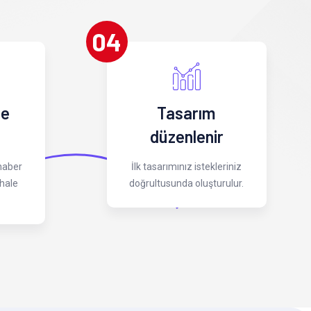
04
 e
Tasarım
düzenlenir
 haber
İlk tasarımınız istekleriniz
hale
doğrultusunda oluşturulur.