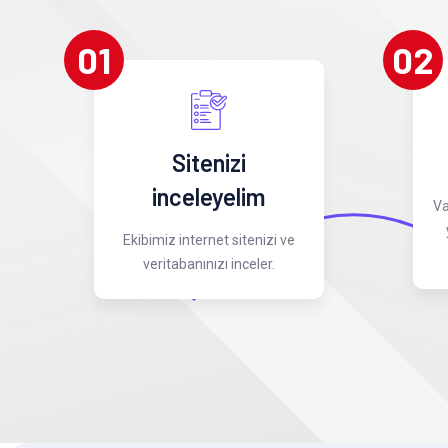
01
02
Sitenizi
inceleyelim
Va
Ekibimiz internet sitenizi ve
veritabanınızı inceler.