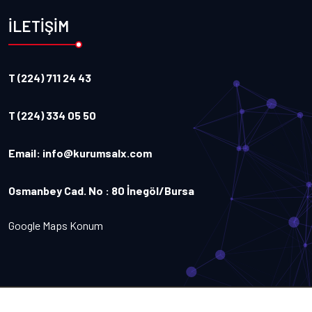
İLETİŞİM
T (224) 711 24 43
T (224) 334 05 50
Email:
info@kurumsalx.com
Osmanbey Cad. No : 80 İnegöl/Bursa
Google Maps Konum
Copyright
2026
Kurumsalx
. Tüm Hakları Saklıdır.