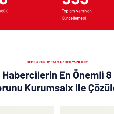
odülü
Toplam Versiyon
Güncellemesi
NEDEN KURUMSALX HABER YAZILIMI?
Habercilerin En Önemli 8
runu Kurumsalx Ile Çözü