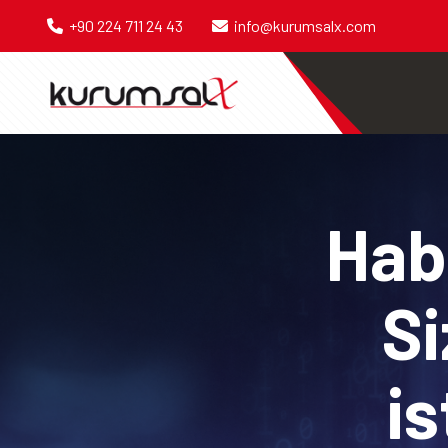
+90 224 711 24 43
info@kurumsalx.com
Habe
Si
is