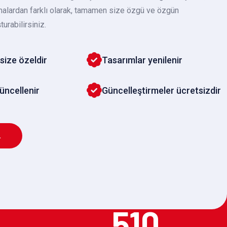
malardan farklı olarak, tamamen size özgü ve özgün
turabilirsiniz.
size özeldir
Tasarımlar yenilenir
güncellenir
Güncelleştirmeler ücretsizdir
L
510