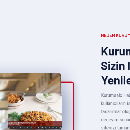
NEDEN KURUM
Kurum
Sizin 
Yenil
Kurumsalx Habe
kullanıcıların
tasarımlar oluş
deneyim sunara
sitenizi tamam