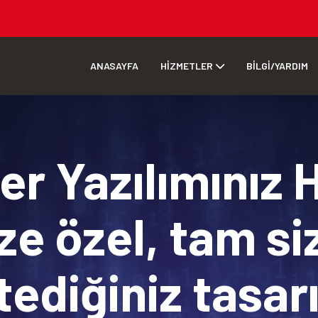
ANASAYFA
HİZMETLER
BİLGİ/YARDIM
r Yazılımınız 
ze özel, tam si
tediğiniz tasa