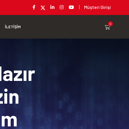
Müşteri Girişi
0
İLETİŞİM
Hazır
zin
rım