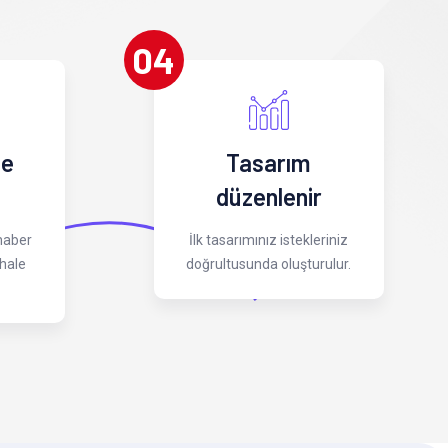
04
 e
Tasarım
düzenlenir
 haber
İlk tasarımınız istekleriniz
hale
doğrultusunda oluşturulur.