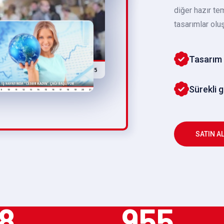
diğer hazır te
tasarımlar oluş
Tasarım 
Sürekli 
SATIN A
8
955