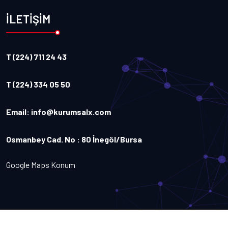
İLETİŞİM
T (224) 711 24 43
T (224) 334 05 50
Email:
info@kurumsalx.com
Osmanbey Cad. No : 80 İnegöl/Bursa
Google Maps Konum
Copyright
2026
Kurumsalx
. Tüm Hakları Saklıdır.