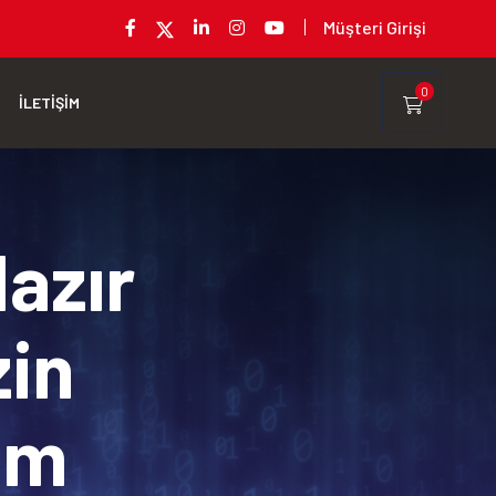
Müşteri Girişi
0
İLETİŞİM
Hazır
zin
rım