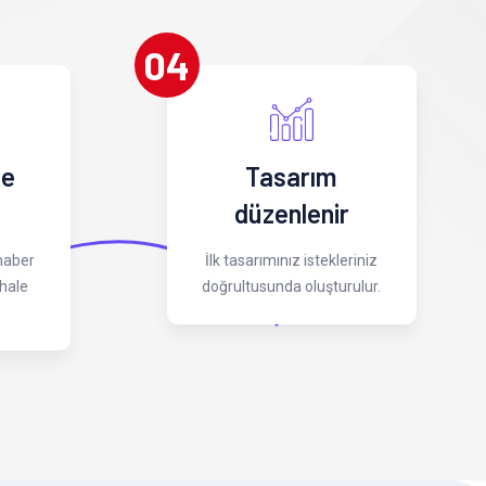
04
 e
Tasarım
düzenlenir
 haber
İlk tasarımınız istekleriniz
hale
doğrultusunda oluşturulur.