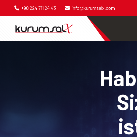
+90 224 711 24 43
info@kurumsalx.com
Habe
Si
is