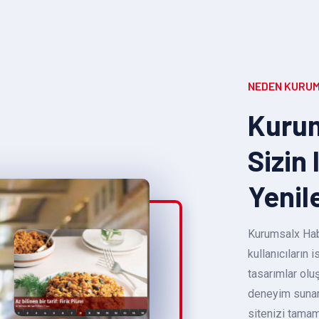
NEDEN KURUM
Kurum
Sizin 
Yenil
Kurumsalx Habe
kullanıcıların
tasarımlar oluş
deneyim sunara
sitenizi tamam