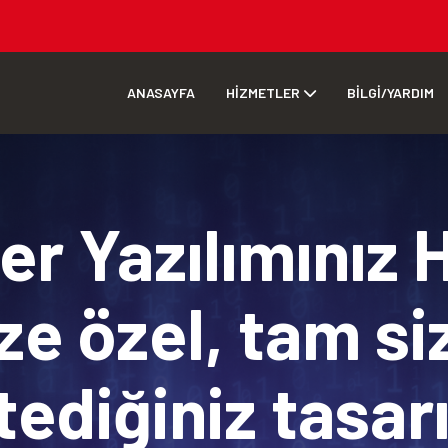
ANASAYFA
HİZMETLER
BİLGİ/YARDIM
r Yazılımınız 
ze özel, tam si
tediğiniz tasa