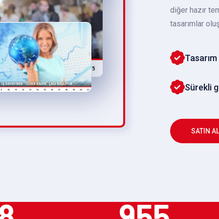
diğer hazır te
tasarımlar oluş
Tasarım 
Sürekli 
SATIN A
8
955