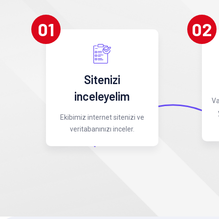
01
02
Sitenizi
inceleyelim
Va
Ekibimiz internet sitenizi ve
veritabanınızı inceler.