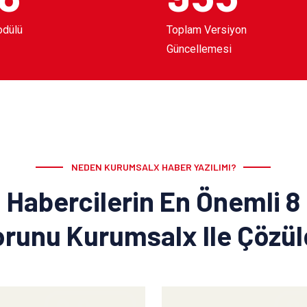
odülü
Toplam Versiyon
Güncellemesi
NEDEN KURUMSALX HABER YAZILIMI?
Habercilerin En Önemli 8
runu Kurumsalx Ile Çözü