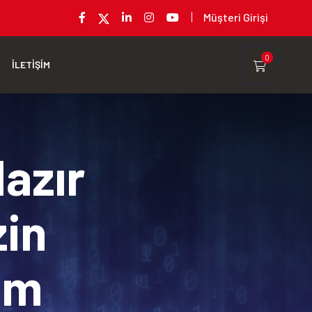
Müşteri Girişi
0
İLETİŞİM
Hazır
zin
rım