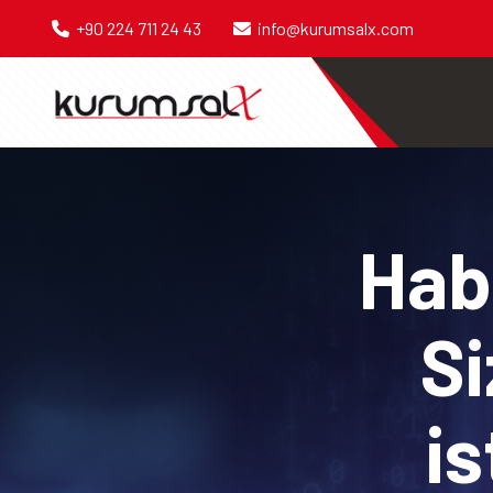
+90 224 711 24 43
info@kurumsalx.com
Habe
Si
is