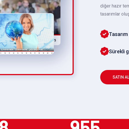
diğer hazır te
tasarımlar oluş
Tasarım 
Sürekli 
SATIN A
8
955