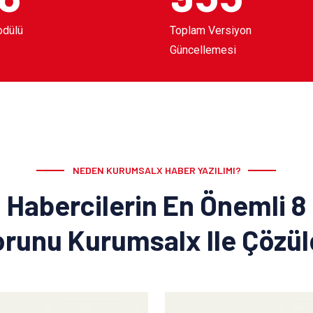
odülü
Toplam Versiyon
Güncellemesi
NEDEN KURUMSALX HABER YAZILIMI?
Habercilerin En Önemli 8
runu Kurumsalx Ile Çözü