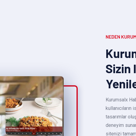
NEDEN KURUM
Kurum
Sizin 
Yenil
Kurumsalx Habe
kullanıcıların
tasarımlar oluş
deneyim sunara
sitenizi tamam