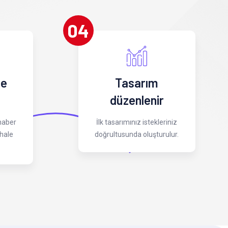
04
 e
Tasarım
düzenlenir
 haber
İlk tasarımınız istekleriniz
hale
doğrultusunda oluşturulur.