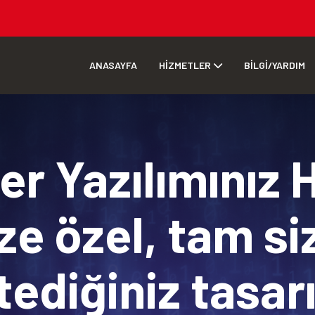
ANASAYFA
HİZMETLER
BİLGİ/YARDIM
r Yazılımınız 
ze özel, tam si
tediğiniz tasa