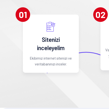
01
02
Sitenizi
inceleyelim
Va
Ekibimiz internet sitenizi ve
veritabanınızı inceler.