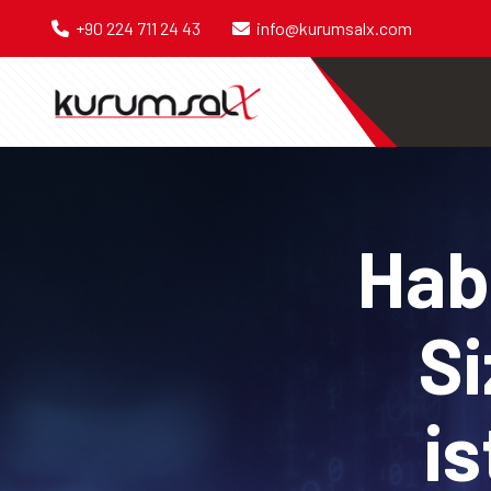
+90 224 711 24 43
info@kurumsalx.com
Habe
Si
is