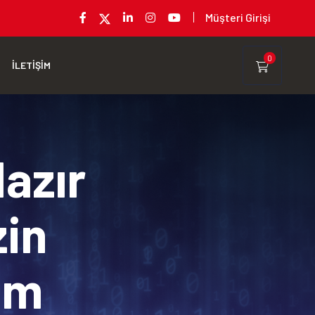
Müşteri Girişi
0
İLETİŞİM
Hazır
zin
rım