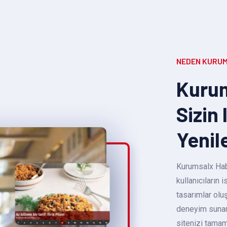
NEDEN KURUM
Kurum
Sizin 
Yenil
Kurumsalx Habe
kullanıcıların
tasarımlar oluş
deneyim sunara
sitenizi tamam