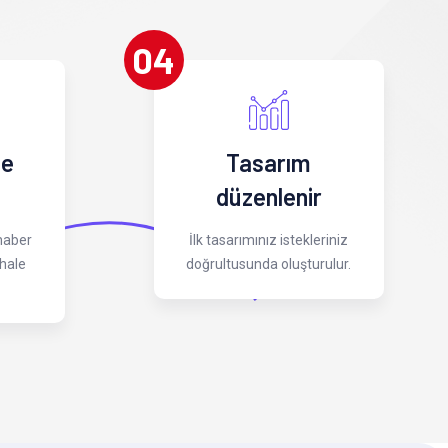
04
 e
Tasarım
düzenlenir
 haber
İlk tasarımınız istekleriniz
hale
doğrultusunda oluşturulur.