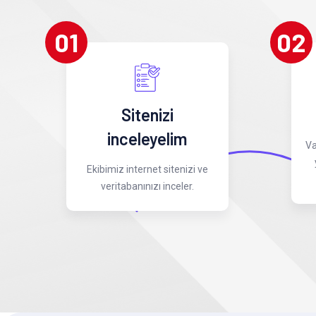
01
02
Sitenizi
inceleyelim
Va
Ekibimiz internet sitenizi ve
veritabanınızı inceler.