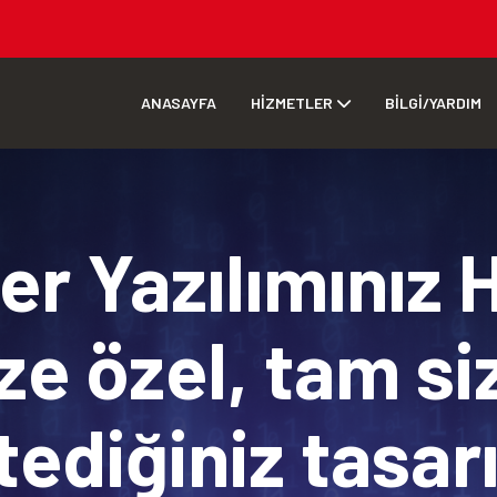
ANASAYFA
HİZMETLER
BİLGİ/YARDIM
r Yazılımınız 
ze özel, tam si
tediğiniz tasa