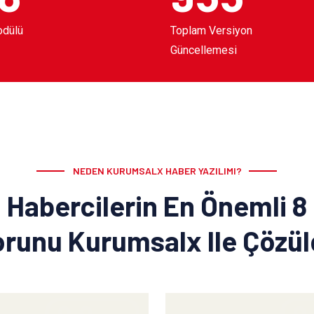
odülü
Toplam Versiyon
Güncellemesi
NEDEN KURUMSALX HABER YAZILIMI?
Habercilerin En Önemli 8
runu Kurumsalx Ile Çözü