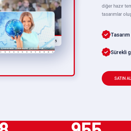
diğer hazır te
tasarımlar oluş
Tasarım 
Sürekli 
SATIN A
8
955