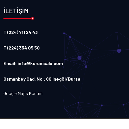
İLETİŞİM
T (224) 711 24 43
T (224) 334 05 50
Email:
info@kurumsalx.com
Osmanbey Cad. No : 80 İnegöl/Bursa
Google Maps Konum
Copyright
2026
Kurumsalx
. Tüm Hakları Saklıdır.