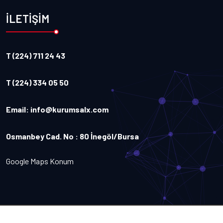
İLETİŞİM
T (224) 711 24 43
T (224) 334 05 50
Email:
info@kurumsalx.com
Osmanbey Cad. No : 80 İnegöl/Bursa
Google Maps Konum
Copyright
2026
Kurumsalx
. Tüm Hakları Saklıdır.