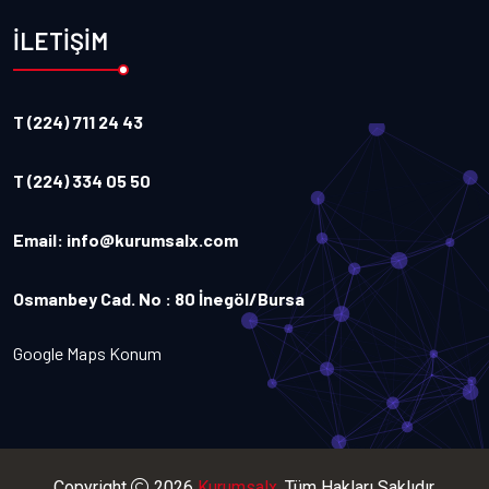
İLETİŞİM
T (224) 711 24 43
T (224) 334 05 50
Email:
info@kurumsalx.com
Osmanbey Cad. No : 80 İnegöl/Bursa
Google Maps Konum
Copyright
2026
Kurumsalx
. Tüm Hakları Saklıdır.