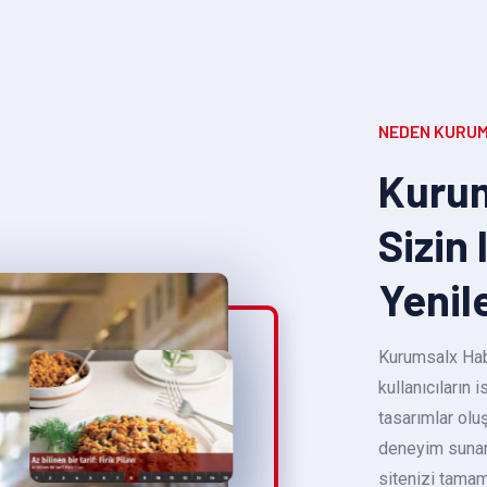
NEDEN KURUM
Kurum
Sizin 
Yenil
Kurumsalx Habe
kullanıcıların
tasarımlar oluş
deneyim sunara
sitenizi tamam