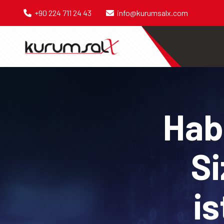
+90 224 711 24 43
info@kurumsalx.com
Habe
Si
is