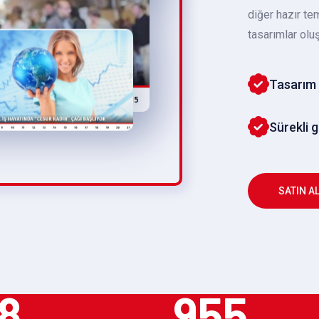
diğer hazır te
tasarımlar oluş
Tasarım 
Sürekli 
SATIN A
8
955