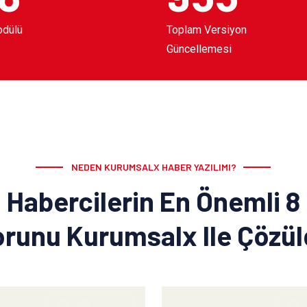
odülü
Toplam Versiyon
Güncellemesi
NEDEN KURUMSALX HABER YAZILIMI?
Habercilerin En Önemli 8
runu Kurumsalx Ile Çözü