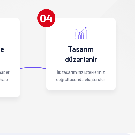
04
 e
Tasarım
düzenlenir
 haber
İlk tasarımınız istekleriniz
hale
doğrultusunda oluşturulur.