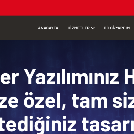
ANASAYFA
HİZMETLER
BİLGİ/YARDIM
r Yazılımınız 
ze özel, tam si
tediğiniz tasa