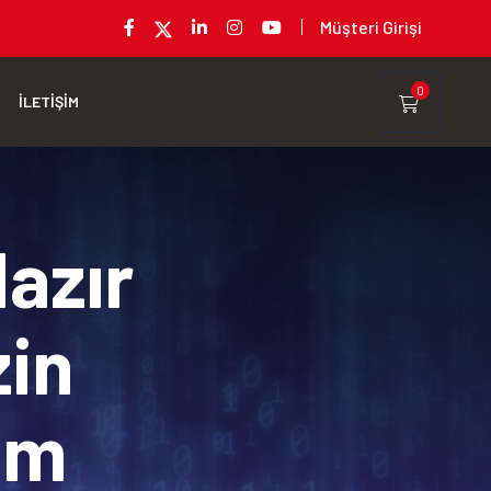
Müşteri Girişi
0
İLETİŞİM
Hazır
zin
rım