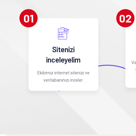
01
02
Sitenizi
inceleyelim
Va
Ekibimiz internet sitenizi ve
veritabanınızı inceler.