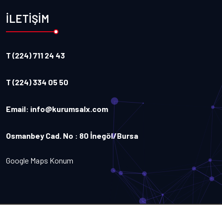
İLETİŞİM
T (224) 711 24 43
T (224) 334 05 50
Email:
info@kurumsalx.com
Osmanbey Cad. No : 80 İnegöl/Bursa
Google Maps Konum
Copyright
2026
Kurumsalx
. Tüm Hakları Saklıdır.