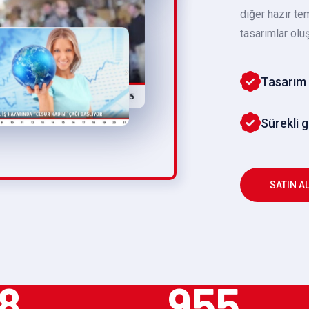
diğer hazır te
tasarımlar oluş
Tasarım 
Sürekli 
SATIN A
8
955