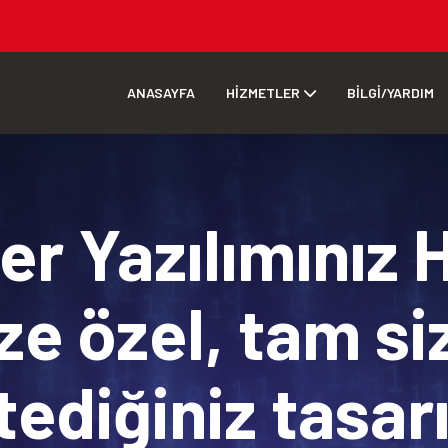
ANASAYFA
HİZMETLER
BİLGİ/YARDIM
r Yazılımınız 
ze özel, tam si
tediğiniz tasa