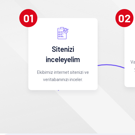
01
02
Sitenizi
inceleyelim
Va
Ekibimiz internet sitenizi ve
veritabanınızı inceler.