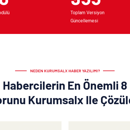
odülü
Toplam Versiyon
Güncellemesi
NEDEN KURUMSALX HABER YAZILIMI?
Habercilerin En Önemli 8
runu Kurumsalx Ile Çözü