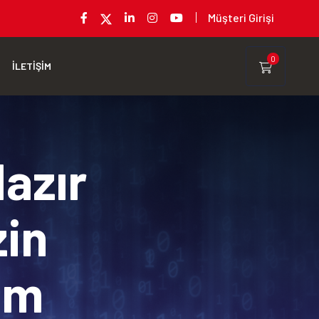
Müşteri Girişi
0
İLETİŞİM
Hazır
zin
rım