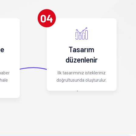
04
 e
Tasarım
düzenlenir
 haber
İlk tasarımınız istekleriniz
hale
doğrultusunda oluşturulur.