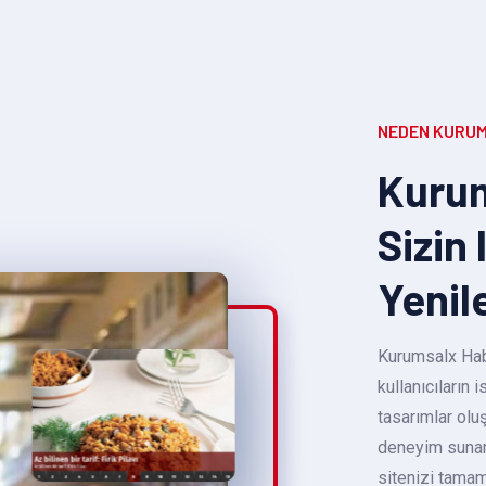
NEDEN KURUM
Kurum
Sizin 
Yenil
Kurumsalx Habe
kullanıcıların
tasarımlar oluş
deneyim sunara
sitenizi tamam