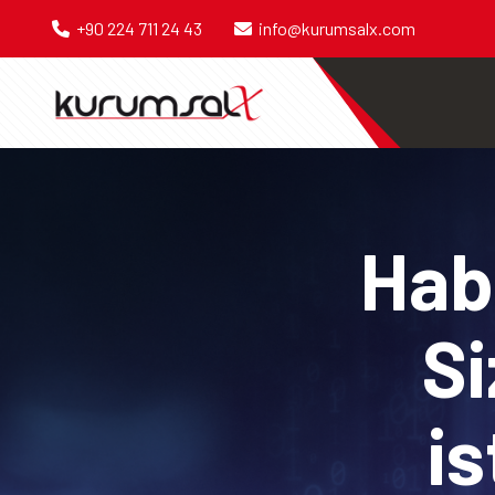
+90 224 711 24 43
info@kurumsalx.com
Habe
Si
is