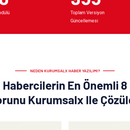
odülü
Toplam Versiyon
Güncellemesi
NEDEN KURUMSALX HABER YAZILIMI?
Habercilerin En Önemli 8
runu Kurumsalx Ile Çözü