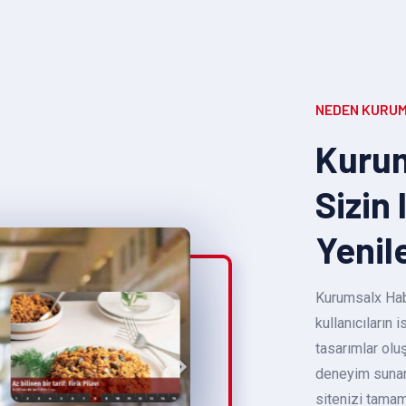
NEDEN KURUM
Kurum
Sizin 
Yenil
Kurumsalx Habe
kullanıcıların
tasarımlar oluş
deneyim sunara
sitenizi tamam