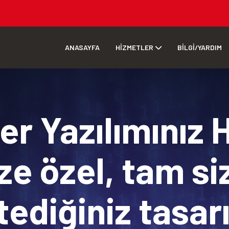
ANASAYFA
HİZMETLER
BİLGİ/YARDIM
r Yazılımınız 
ze özel, tam si
tediğiniz tasa