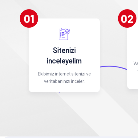
01
02
Sitenizi
inceleyelim
Va
Ekibimiz internet sitenizi ve
veritabanınızı inceler.