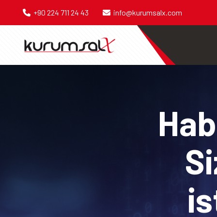
+90 224 711 24 43
info@kurumsalx.com
Habe
Si
is