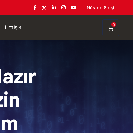
Müşteri Girişi
0
İLETİŞİM
Hazır
zin
rım