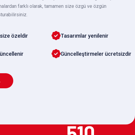
malardan farklı olarak, tamamen size özgü ve özgün
turabilirsiniz.
size özeldir
Tasarımlar yenilenir
güncellenir
Güncelleştirmeler ücretsizdir
L
510