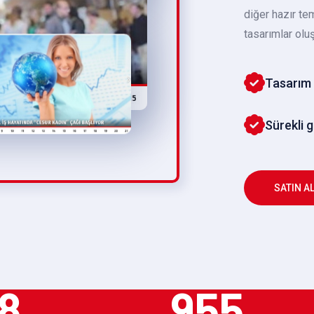
diğer hazır te
tasarımlar oluş
Tasarım 
Sürekli 
SATIN A
8
955