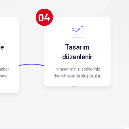
04
 e
Tasarım
düzenlenir
 haber
İlk tasarımınız istekleriniz
hale
doğrultusunda oluşturulur.