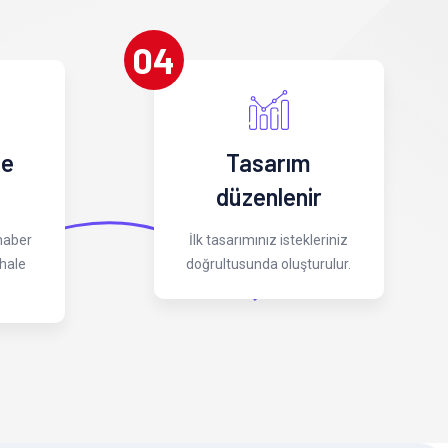
04
 e
Tasarım
düzenlenir
 haber
İlk tasarımınız istekleriniz
hale
doğrultusunda oluşturulur.