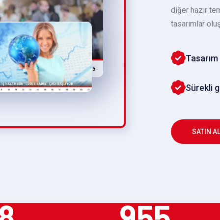
diğer hazır te
tasarımlar oluş
Tasarım 
Sürekli 
SATIN A
8
955