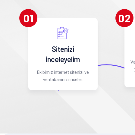
01
02
Sitenizi
inceleyelim
Va
Ekibimiz internet sitenizi ve
veritabanınızı inceler.