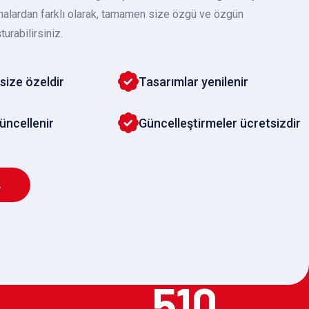
malardan farklı olarak, tamamen size özgü ve özgün
turabilirsiniz.
size özeldir
Tasarımlar yenilenir
güncellenir
Güncelleştirmeler ücretsizdir
L
510