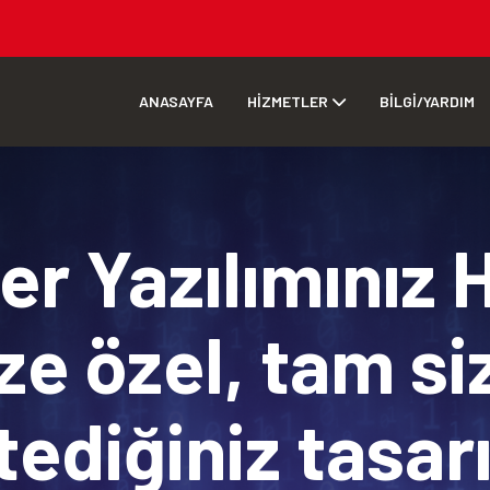
ANASAYFA
HİZMETLER
BİLGİ/YARDIM
r Yazılımınız 
ze özel, tam si
tediğiniz tasa