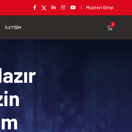
Müşteri Girişi
0
İLETİŞİM
Hazır
zin
rım