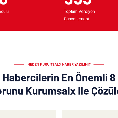
odülü
Toplam Versiyon
Güncellemesi
NEDEN KURUMSALX HABER YAZILIMI?
Habercilerin En Önemli 8
runu Kurumsalx Ile Çözü