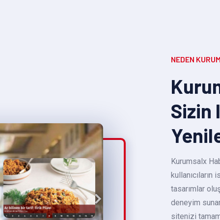
NEDEN KURUM
Kurum
Sizin 
Yenil
Kurumsalx Habe
kullanıcıların
tasarımlar oluş
deneyim sunara
sitenizi tamam