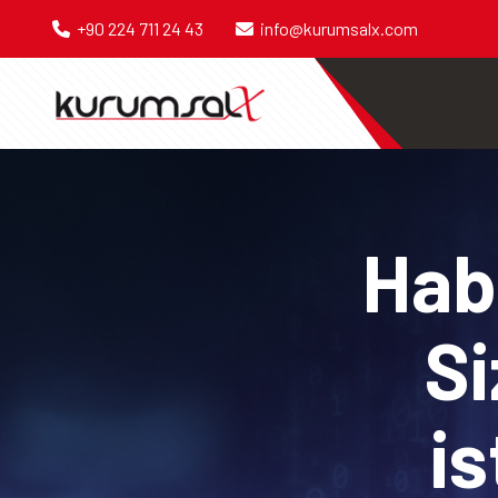
+90 224 711 24 43
info@kurumsalx.com
Habe
Si
is