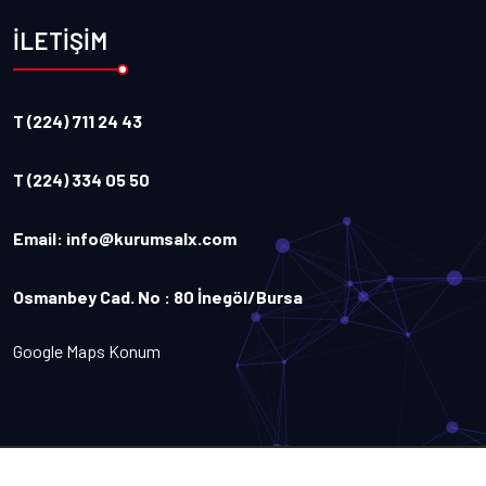
İLETİŞİM
T (224) 711 24 43
T (224) 334 05 50
Email:
info@kurumsalx.com
Osmanbey Cad. No : 80 İnegöl/Bursa
Google Maps Konum
Copyright
2026
Kurumsalx
. Tüm Hakları Saklıdır.