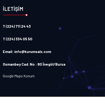
İLETİŞİM
T (224) 711 24 43
T (224) 334 05 50
Email:
info@kurumsalx.com
Osmanbey Cad. No : 80 İnegöl/Bursa
Google Maps Konum
Copyright
2026
Kurumsalx
. Tüm Hakları Saklıdır.