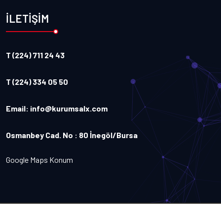
İLETİŞİM
T (224) 711 24 43
T (224) 334 05 50
Email:
info@kurumsalx.com
Osmanbey Cad. No : 80 İnegöl/Bursa
Google Maps Konum
Copyright
2026
Kurumsalx
. Tüm Hakları Saklıdır.