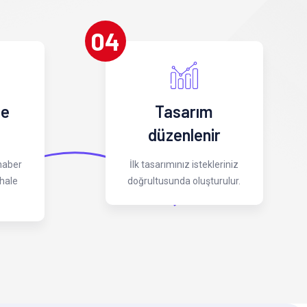
04
 e
Tasarım
düzenlenir
 haber
İlk tasarımınız istekleriniz
hale
doğrultusunda oluşturulur.