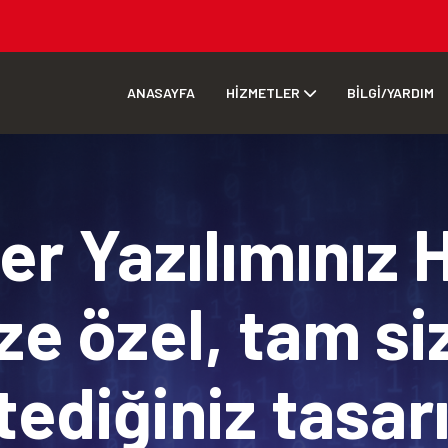
ANASAYFA
HİZMETLER
BİLGİ/YARDIM
r Yazılımınız 
ze özel, tam si
tediğiniz tasa