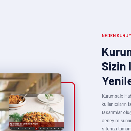
NEDEN KURUM
Kurum
Sizin 
Yenil
Kurumsalx Habe
kullanıcıların
tasarımlar oluş
deneyim sunara
sitenizi tamam