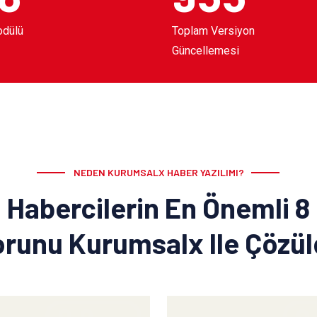
odülü
Toplam Versiyon
Güncellemesi
NEDEN KURUMSALX HABER YAZILIMI?
Habercilerin En Önemli 8
runu Kurumsalx Ile Çözü