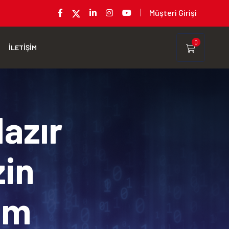
Müşteri Girişi
0
İLETİŞİM
Hazır
zin
rım