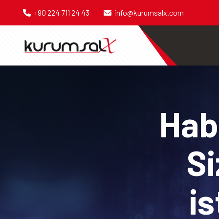
+90 224 711 24 43
info@kurumsalx.com
Habe
Si
is