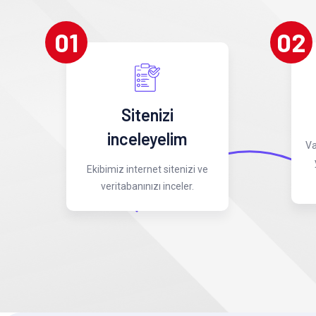
01
02
Sitenizi
inceleyelim
Va
Ekibimiz internet sitenizi ve
veritabanınızı inceler.