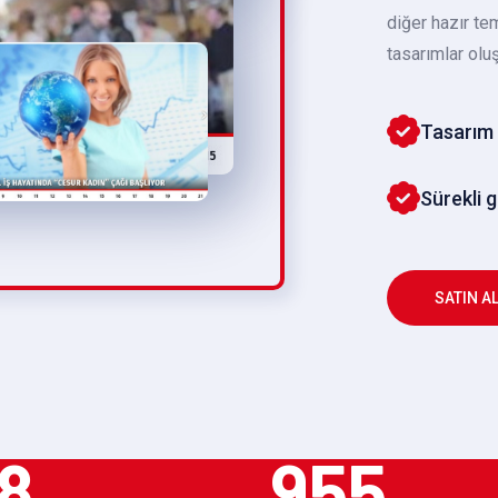
diğer hazır te
tasarımlar oluş
Tasarım 
Sürekli 
SATIN A
8
955