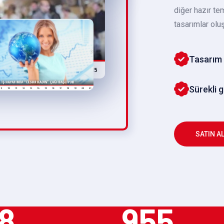
diğer hazır te
tasarımlar oluş
Tasarım 
Sürekli 
SATIN A
8
955