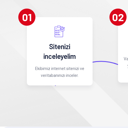
01
02
Sitenizi
inceleyelim
Va
Ekibimiz internet sitenizi ve
veritabanınızı inceler.