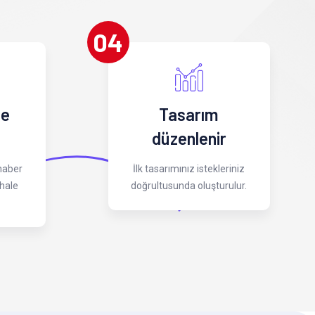
04
 e
Tasarım
düzenlenir
 haber
İlk tasarımınız istekleriniz
hale
doğrultusunda oluşturulur.