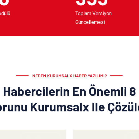
odülü
Toplam Versiyon
Güncellemesi
NEDEN KURUMSALX HABER YAZILIMI?
Habercilerin En Önemli 8
runu Kurumsalx Ile Çözü