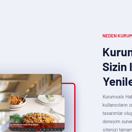
NEDEN KURUM
Kurum
Sizin 
Yenil
Kurumsalx Habe
kullanıcıların
tasarımlar oluş
deneyim sunara
sitenizi tamam