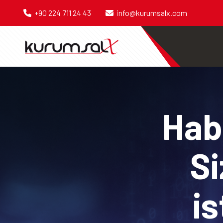
+90 224 711 24 43
info@kurumsalx.com
Habe
Si
is