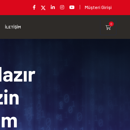
Müşteri Girişi
0
İLETİŞİM
Hazır
zin
rım