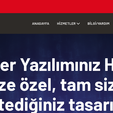
ANASAYFA
HİZMETLER
BİLGİ/YARDIM
r Yazılımınız 
ze özel, tam si
tediğiniz tasa