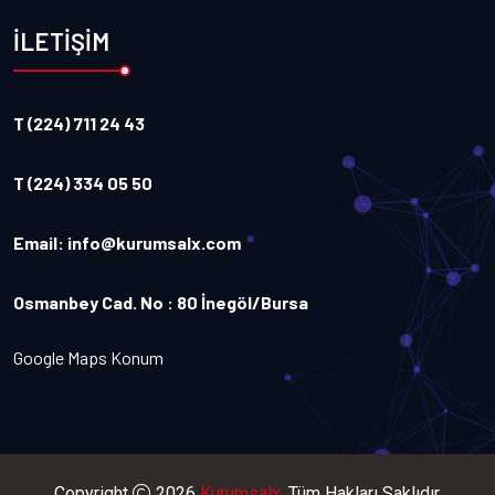
İLETİŞİM
T (224) 711 24 43
T (224) 334 05 50
Email:
info@kurumsalx.com
Osmanbey Cad. No : 80 İnegöl/Bursa
Google Maps Konum
Copyright
2026
Kurumsalx
. Tüm Hakları Saklıdır.