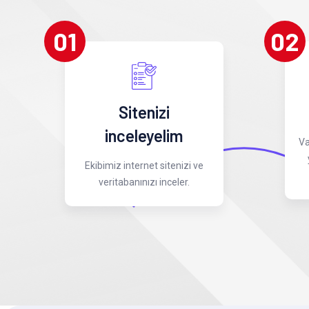
01
02
Sitenizi
inceleyelim
Va
Ekibimiz internet sitenizi ve
veritabanınızı inceler.