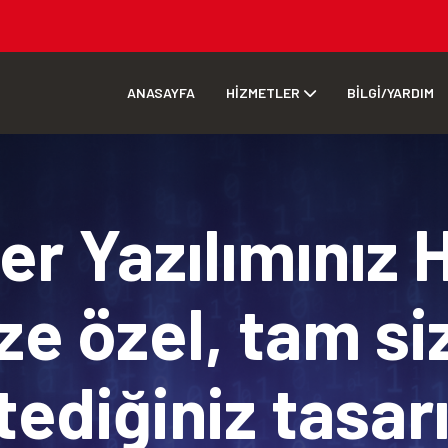
ANASAYFA
HİZMETLER
BİLGİ/YARDIM
r Yazılımınız 
ze özel, tam si
tediğiniz tasa