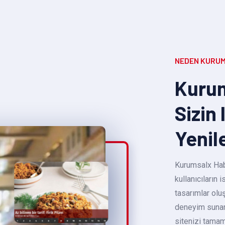
NEDEN KURUM
Kurum
Sizin 
Yenil
Kurumsalx Habe
kullanıcıların
tasarımlar oluş
deneyim sunara
sitenizi tamam