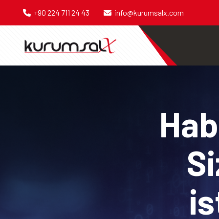
+90 224 711 24 43
info@kurumsalx.com
Habe
Si
is