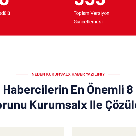
odülü
Toplam Versiyon
Güncellemesi
NEDEN KURUMSALX HABER YAZILIMI?
Habercilerin En Önemli 8
runu Kurumsalx Ile Çözü