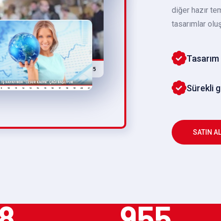
diğer hazır te
tasarımlar oluş
Tasarım 
Sürekli 
SATIN A
8
955