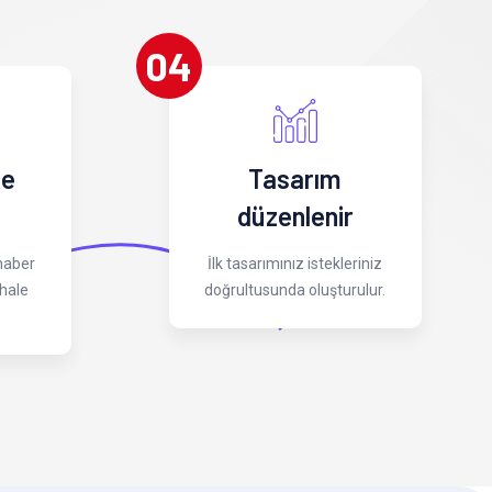
04
 e
Tasarım
düzenlenir
 haber
İlk tasarımınız istekleriniz
hale
doğrultusunda oluşturulur.