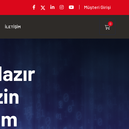
Müşteri Girişi
0
İLETİŞİM
Hazır
zin
rım