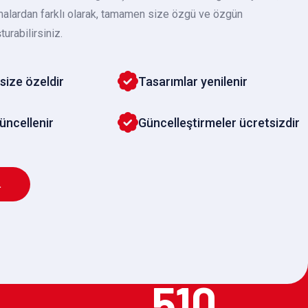
malardan farklı olarak, tamamen size özgü ve özgün
turabilirsiniz.
size özeldir
Tasarımlar yenilenir
güncellenir
Güncelleştirmeler ücretsizdir
L
510