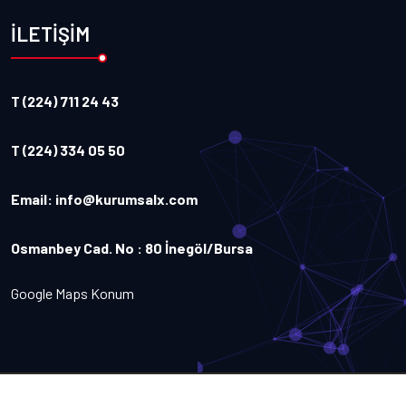
İLETİŞİM
T (224) 711 24 43
T (224) 334 05 50
Email:
info@kurumsalx.com
Osmanbey Cad. No : 80 İnegöl/Bursa
Google Maps Konum
Copyright
2026
Kurumsalx
. Tüm Hakları Saklıdır.