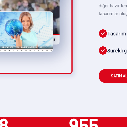
diğer hazır te
tasarımlar oluş
Tasarım 
Sürekli 
SATIN A
8
955