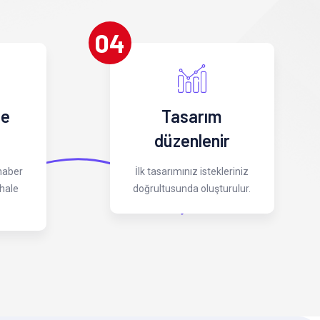
04
 e
Tasarım
düzenlenir
 haber
İlk tasarımınız istekleriniz
hale
doğrultusunda oluşturulur.