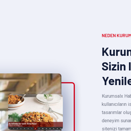
NEDEN KURUM
Kurum
Sizin 
Yenil
Kurumsalx Habe
kullanıcıların
tasarımlar oluş
deneyim sunara
sitenizi tamam