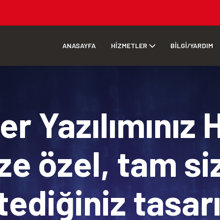
ANASAYFA
HİZMETLER
BİLGİ/YARDIM
r Yazılımınız 
ze özel, tam si
tediğiniz tasa