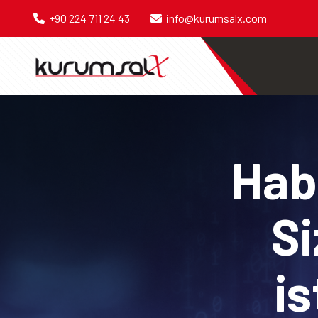
+90 224 711 24 43
info@kurumsalx.com
Habe
Si
is