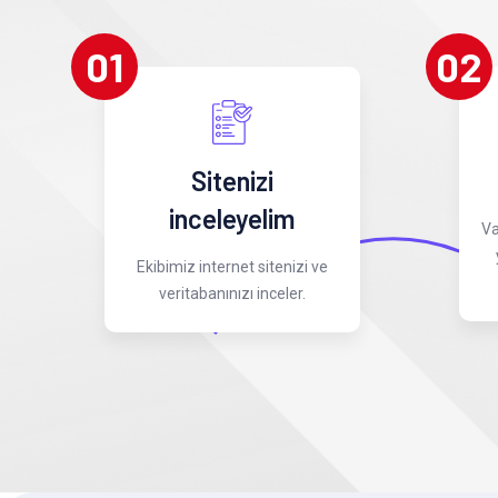
01
02
Sitenizi
inceleyelim
Va
Ekibimiz internet sitenizi ve
veritabanınızı inceler.