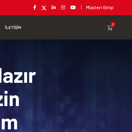
Müşteri Girişi
0
İLETİŞİM
Hazır
zin
rım