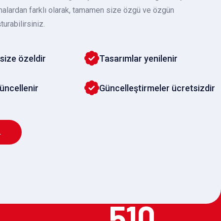
malardan farklı olarak, tamamen size özgü ve özgün
turabilirsiniz.
size özeldir
Tasarımlar yenilenir
güncellenir
Güncelleştirmeler ücretsizdir
L
510