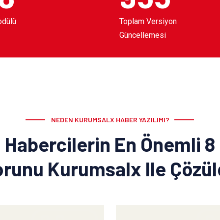
odülü
Toplam Versiyon
Güncellemesi
NEDEN KURUMSALX HABER YAZILIMI?
Habercilerin En Önemli 8
runu Kurumsalx Ile Çözü