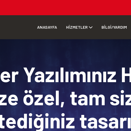
ANASAYFA
HİZMETLER
BİLGİ/YARDIM
r Yazılımınız 
ze özel, tam si
tediğiniz tasa