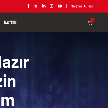
Müşteri Girişi
0
İLETİŞİM
Hazır
zin
rım