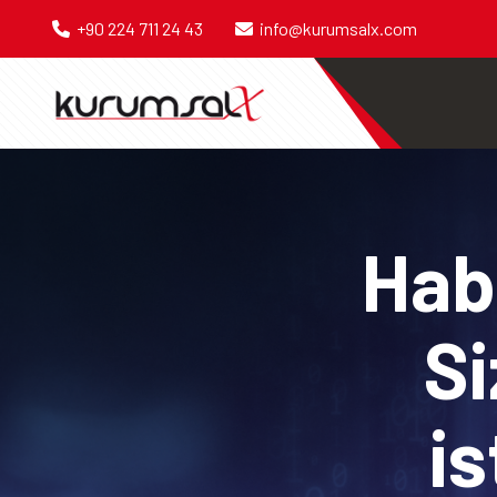
+90 224 711 24 43
info@kurumsalx.com
Habe
Si
is