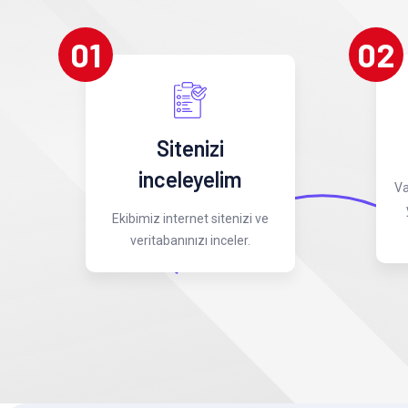
01
02
Sitenizi
inceleyelim
Va
Ekibimiz internet sitenizi ve
veritabanınızı inceler.