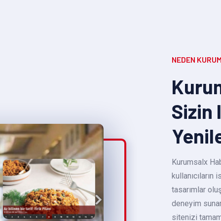
NEDEN KURUM
Kurum
Sizin 
Yenil
Kurumsalx Habe
kullanıcıların
tasarımlar oluş
deneyim sunara
sitenizi tamam