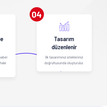
04
 e
Tasarım
düzenlenir
 haber
İlk tasarımınız istekleriniz
hale
doğrultusunda oluşturulur.