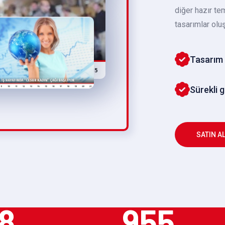
diğer hazır te
tasarımlar oluş
Tasarım 
Sürekli 
SATIN A
8
955