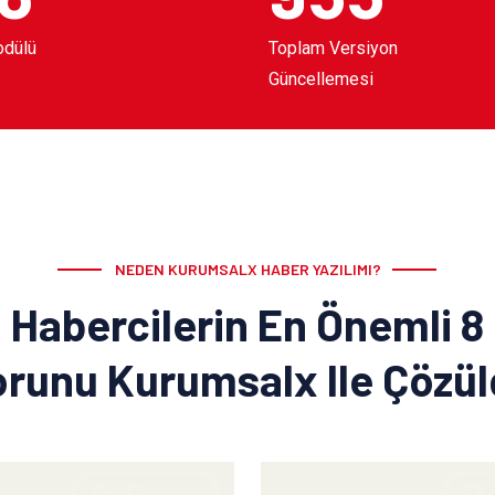
odülü
Toplam Versiyon
Güncellemesi
NEDEN KURUMSALX HABER YAZILIMI?
Habercilerin En Önemli 8
runu Kurumsalx Ile Çözü