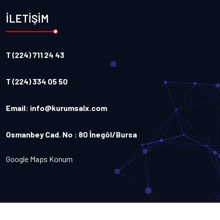
İLETİŞİM
T (224) 711 24 43
T (224) 334 05 50
Email:
info@kurumsalx.com
Osmanbey Cad. No : 80 İnegöl/Bursa
Google Maps Konum
Copyright
2026
Kurumsalx
. Tüm Hakları Saklıdır.