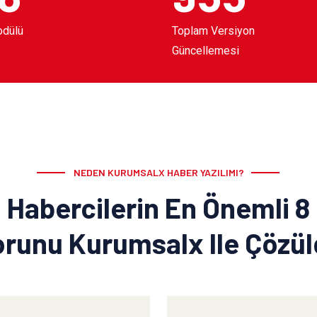
odülü
Toplam Versiyon
Güncellemesi
NEDEN KURUMSALX HABER YAZILIMI?
Habercilerin En Önemli 8
runu Kurumsalx Ile Çözü