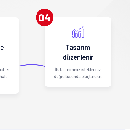
04
 e
Tasarım
düzenlenir
 haber
İlk tasarımınız istekleriniz
hale
doğrultusunda oluşturulur.