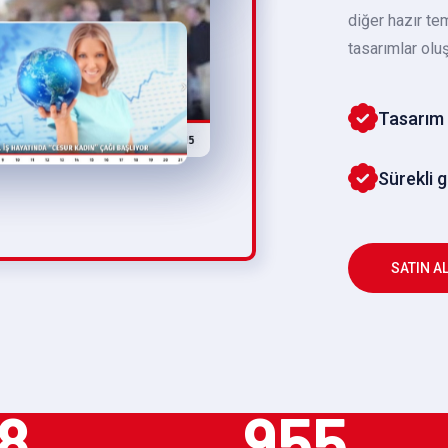
diğer hazır te
tasarımlar oluş
Tasarım 
Sürekli 
SATIN A
8
955