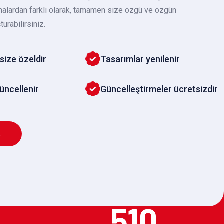
malardan farklı olarak, tamamen size özgü ve özgün
turabilirsiniz.
size özeldir
Tasarımlar yenilenir
güncellenir
Güncelleştirmeler ücretsizdir
L
510