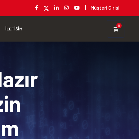
Müşteri Girişi
0
İLETİŞİM
Hazır
zin
rım