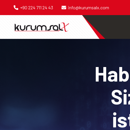
+90 224 711 24 43
info@kurumsalx.com
Habe
Si
is