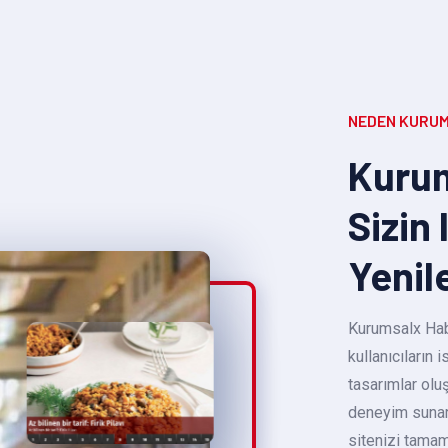
NEDEN KURUM
Kurum
Sizin 
Yenil
Kurumsalx Habe
kullanıcıların
tasarımlar oluş
deneyim sunara
sitenizi tamam