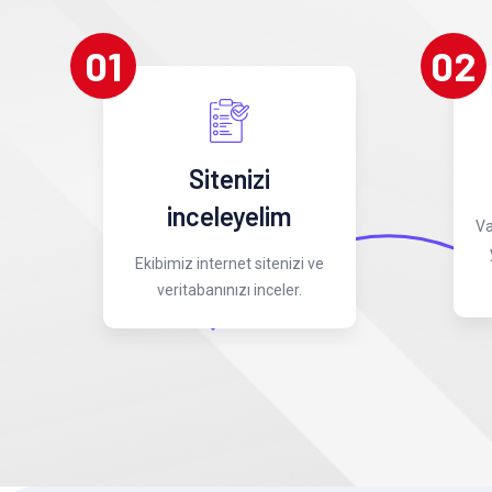
01
02
Sitenizi
inceleyelim
Va
Ekibimiz internet sitenizi ve
veritabanınızı inceler.