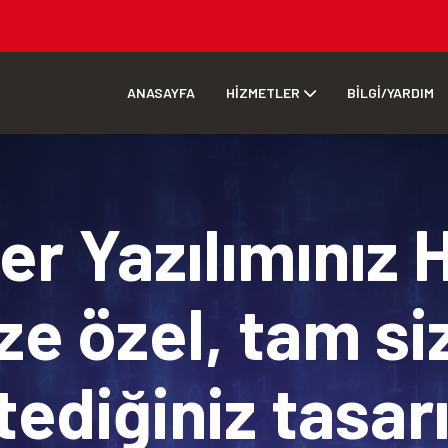
ANASAYFA
HİZMETLER
BİLGİ/YARDIM
r Yazılımınız 
ze özel, tam si
tediğiniz tasa