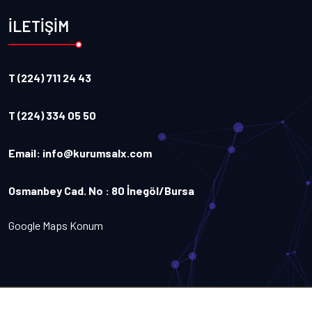
İLETİŞİM
T (224) 711 24 43
T (224) 334 05 50
Email:
info@kurumsalx.com
Osmanbey Cad. No : 80 İnegöl/Bursa
Google Maps Konum
Copyright
2026
Kurumsalx
. Tüm Hakları Saklıdır.