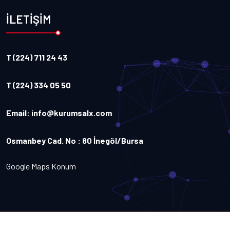
İLETİŞİM
T (224) 711 24 43
T (224) 334 05 50
Email:
info@kurumsalx.com
Osmanbey Cad. No : 80 İnegöl/Bursa
Google Maps Konum
Copyright
2026
Kurumsalx
. Tüm Hakları Saklıdır.