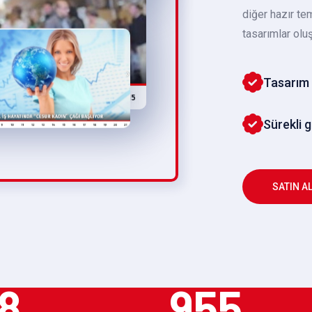
diğer hazır te
tasarımlar oluş
Tasarım 
Sürekli 
SATIN A
8
955