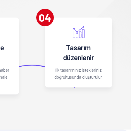
04
 e
Tasarım
düzenlenir
 haber
İlk tasarımınız istekleriniz
hale
doğrultusunda oluşturulur.