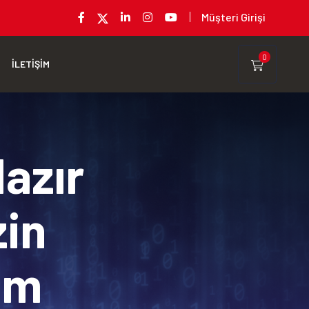
Müşteri Girişi
0
İLETİŞİM
Hazır
zin
rım