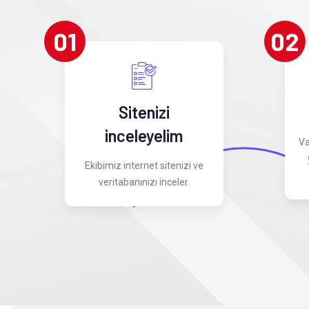
01
02
Sitenizi
inceleyelim
Va
Ekibimiz internet sitenizi ve
veritabanınızı inceler.