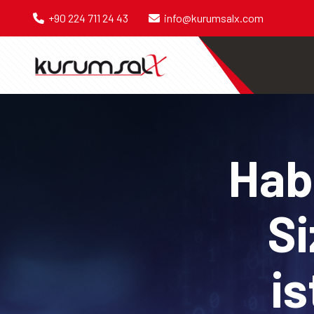
+90 224 711 24 43
info@kurumsalx.com
Habe
Si
is