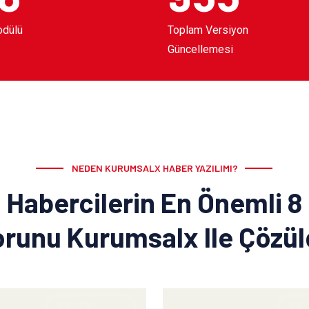
odülü
Toplam Versiyon
Güncellemesi
NEDEN KURUMSALX HABER YAZILIMI?
Habercilerin En Önemli 8
runu Kurumsalx Ile Çözü