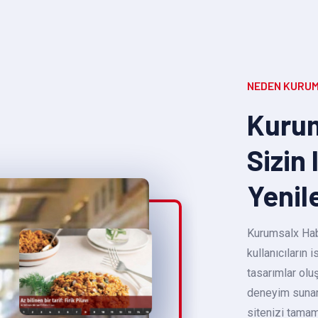
NEDEN KURUM
Kurum
Sizin 
Yenil
Kurumsalx Habe
kullanıcıların
tasarımlar oluş
deneyim sunara
sitenizi tamam