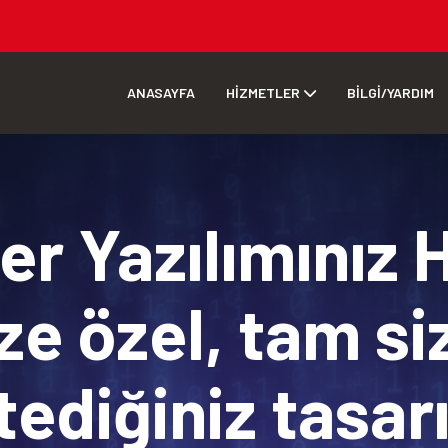
ANASAYFA
HİZMETLER
BİLGİ/YARDIM
r Yazılımınız 
ze özel, tam si
tediğiniz tasa