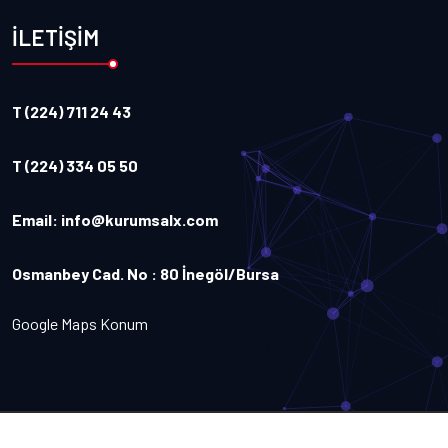
İLETİŞİM
T (224) 711 24 43
T (224) 334 05 50
Email:
info@kurumsalx.com
Osmanbey Cad. No : 80 İnegöl/Bursa
Google Maps Konum
Copyright
2026
Kurumsalx
. Tüm Hakları Saklıdır.