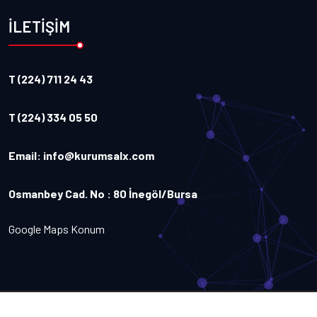
İLETİŞİM
T (224) 711 24 43
T (224) 334 05 50
Email:
info@kurumsalx.com
Osmanbey Cad. No : 80 İnegöl/Bursa
Google Maps Konum
Copyright
2026
Kurumsalx
. Tüm Hakları Saklıdır.