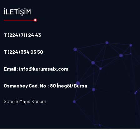
İLETİŞİM
T (224) 711 24 43
T (224) 334 05 50
Email:
info@kurumsalx.com
Osmanbey Cad. No : 80 İnegöl/Bursa
Google Maps Konum
Copyright
2026
Kurumsalx
. Tüm Hakları Saklıdır.