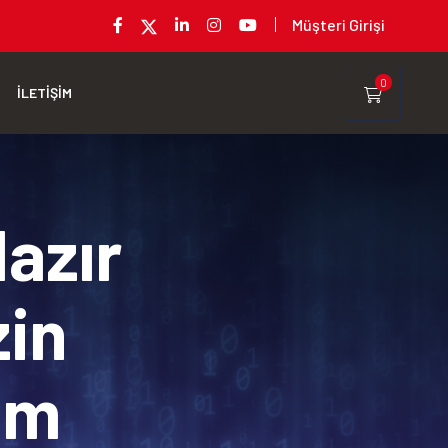
Müşteri Girişi
0
İLETİŞİM
Hazır
zin
rım