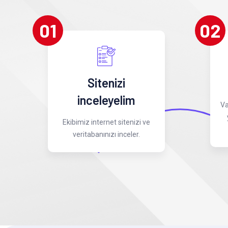
01
02
Sitenizi
inceleyelim
Va
Ekibimiz internet sitenizi ve
veritabanınızı inceler.