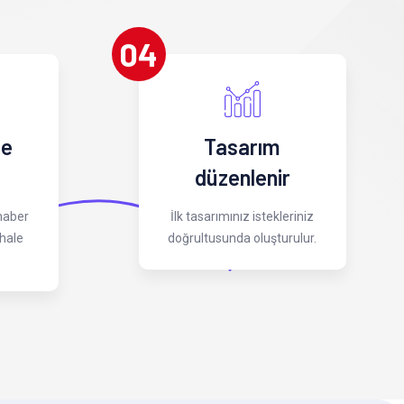
04
 e
Tasarım
düzenlenir
 haber
İlk tasarımınız istekleriniz
hale
doğrultusunda oluşturulur.