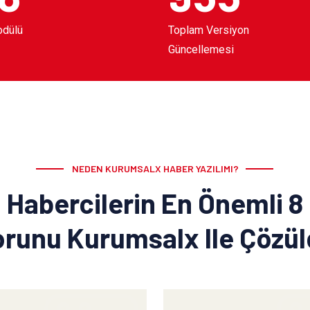
odülü
Toplam Versiyon
Güncellemesi
NEDEN KURUMSALX HABER YAZILIMI?
Habercilerin En Önemli 8
runu Kurumsalx Ile Çözü