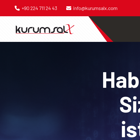
+90 224 711 24 43
info@kurumsalx.com
Habe
Si
is