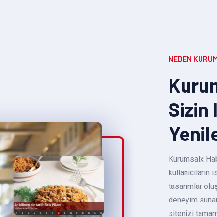
NEDEN KURUM
Kurum
Sizin 
Yenil
Kurumsalx Habe
kullanıcıların
tasarımlar oluş
deneyim sunara
sitenizi tamam