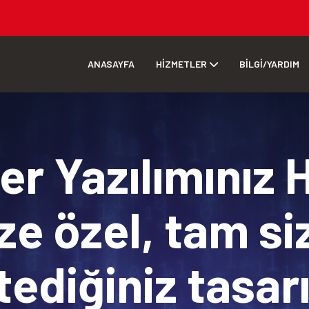
ANASAYFA
HİZMETLER
BİLGİ/YARDIM
r Yazılımınız 
ze özel, tam si
tediğiniz tasa