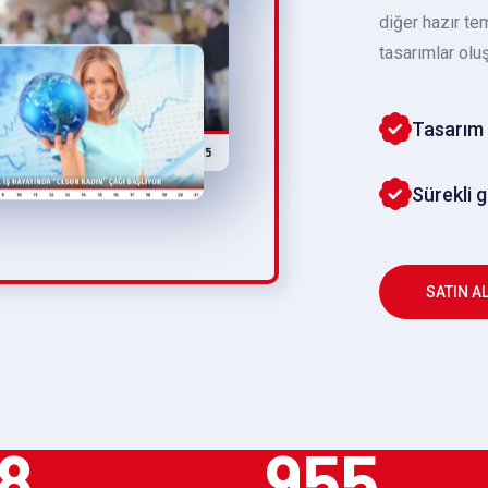
diğer hazır te
tasarımlar oluş
Tasarım 
Sürekli 
SATIN A
8
955