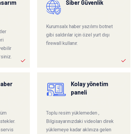
tasarım
Siber Güvenlik
Kurumsalx haber yazılımı botnet
ler
gibi saldırılar için özel yurt dışı
ri
firewall kullanır.
ebilir
siniz.
haber
Kolay yönetim
paneli
 tüm
Toplu resim yüklemeden ,
stekler.
Bilgisayarınızdaki videoları direk
 servis
yüklemeye kadar aklınıza gelen