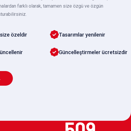
malardan farklı olarak, tamamen size özgü ve özgün
turabilirsiniz.
size özeldir
Tasarımlar yenilenir
güncellenir
Güncelleştirmeler ücretsizdir
L
509