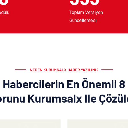
odülü
Toplam Versiyon
Güncellemesi
NEDEN KURUMSALX HABER YAZILIMI?
Habercilerin En Önemli 8
runu Kurumsalx Ile Çözü