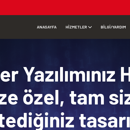
ANASAYFA
HİZMETLER
BİLGİ/YARDIM
r Yazılımınız 
ze özel, tam si
tediğiniz tasa