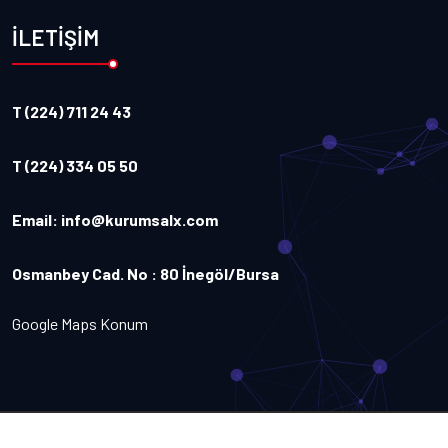
İLETİŞİM
T (224) 711 24 43
T (224) 334 05 50
Email:
info@kurumsalx.com
Osmanbey Cad. No : 80 İnegöl/Bursa
Google Maps Konum
Copyright
2026
Kurumsalx
. Tüm Hakları Saklıdır.