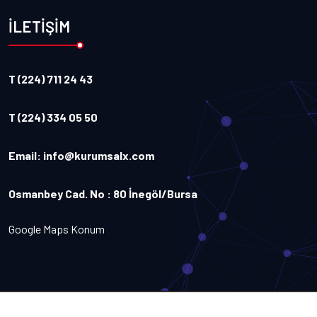
İLETİŞİM
T (224) 711 24 43
T (224) 334 05 50
Email:
info@kurumsalx.com
Osmanbey Cad. No : 80 İnegöl/Bursa
Google Maps Konum
Copyright
2026
Kurumsalx
. Tüm Hakları Saklıdır.