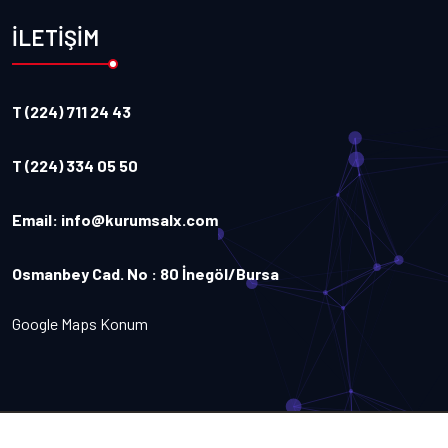
İLETİŞİM
T (224) 711 24 43
T (224) 334 05 50
Email:
info@kurumsalx.com
Osmanbey Cad. No : 80 İnegöl/Bursa
Google Maps Konum
Copyright
2026
Kurumsalx
. Tüm Hakları Saklıdır.