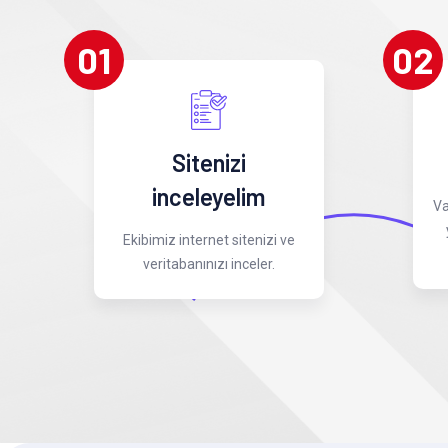
01
02
Sitenizi
inceleyelim
Va
Ekibimiz internet sitenizi ve
veritabanınızı inceler.