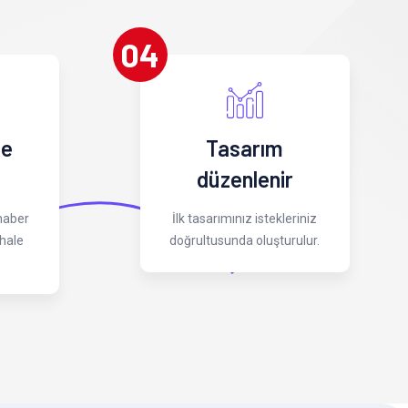
04
 e
Tasarım
düzenlenir
 haber
İlk tasarımınız istekleriniz
hale
doğrultusunda oluşturulur.