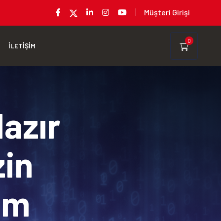
Müşteri Girişi
0
İLETİŞİM
Hazır
zin
rım