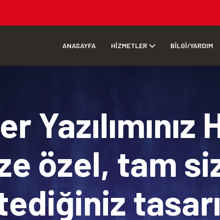
ANASAYFA
HİZMETLER
BİLGİ/YARDIM
r Yazılımınız 
ze özel, tam si
tediğiniz tasa